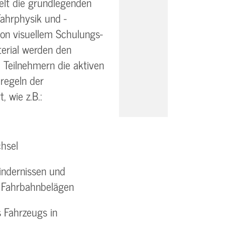
telt die grundlegenden
ahrphysik und -
von visuellem Schulungs-
erial werden den
 Teilnehmern die aktiven
regeln der
, wie z.B.:
hsel
indernissen und
n Fahrbahnbelägen
 Fahrzeugs in