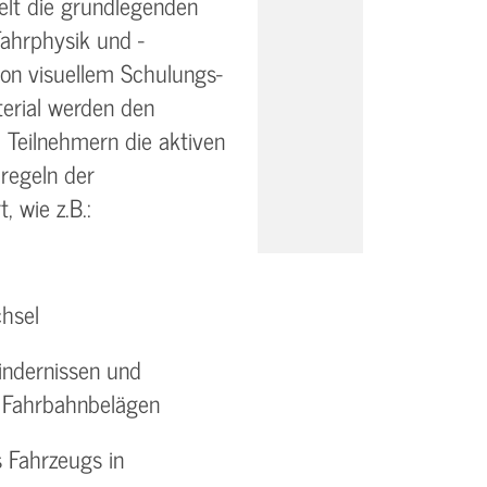
telt die grundlegenden
ahrphysik und -
von visuellem Schulungs-
erial werden den
 Teilnehmern die aktiven
regeln der
, wie z.B.:
hsel
indernissen und
n Fahrbahnbelägen
 Fahrzeugs in